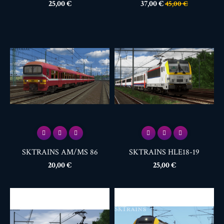
Prix
Prix
Prix
25,00 €
37,00 €
45,00 €
de
base
SKTRAINS AM/MS 86
SKTRAINS HLE18-19
Prix
Prix
20,00 €
25,00 €