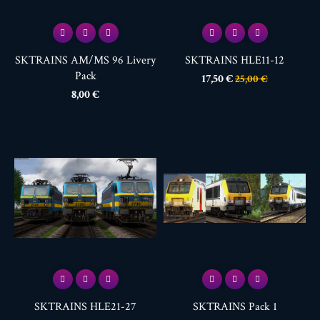
SKTRAINS AM/MS 96 Livery
SKTRAINS HLE11-12
Pack
Prix
Prix
17,50 €
25,00 €
de
Prix
8,00 €
base
SKTRAINS HLE21-27
SKTRAINS Pack 1