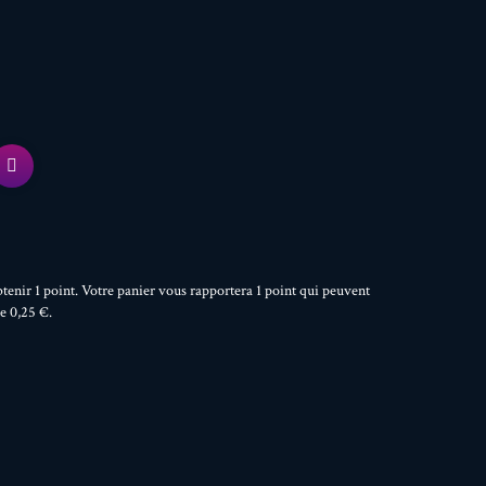
btenir
1
point
. Votre panier vous rapportera
1
point
qui peuvent
de
0,25 €
.