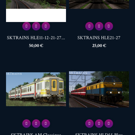
SKTRAINS HLE11-12-21-27...
SKTRAINS HLE21-27
Prix
Prix
50,00 €
25,00 €