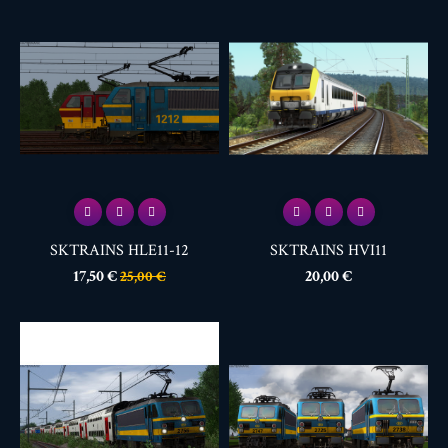
SKTRAINS HLE11-12
SKTRAINS HVI11
Prix
Prix
Prix
17,50 €
20,00 €
25,00 €
de
base