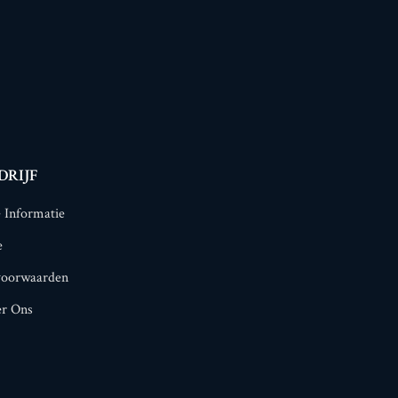
DRIJF
e Informatie
e
voorwaarden
er Ons