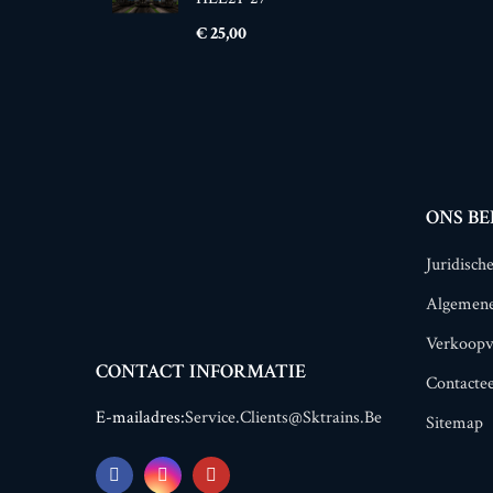
Prijs
€ 25,00
ONS BE
Juridisch
Algemen
Verkoop
CONTACT INFORMATIE
Contacte
E-mailadres:
Service.clients@sktrains.be
Sitemap