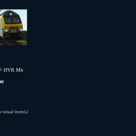
V-HVR M6
00
n totaal item(s)