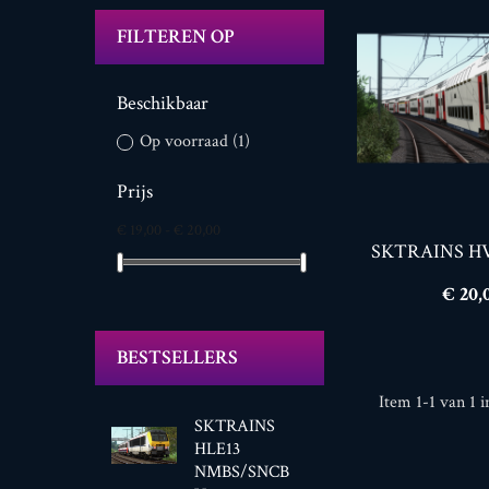
FILTEREN OP
Beschikbaar
Op voorraad
(1)
Prijs
€ 19,00 - € 20,00
SKTRAINS H
Prijs
€ 20,
BESTSELLERS
Item 1-1 van 1 i
SKTRAINS
HLE13
NMBS/SNCB