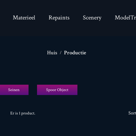
Materieel
Repaints
Scenery
ModelTr
Huis
Productie
Seinen
Spoor Object
Sor
Er is 1 product.