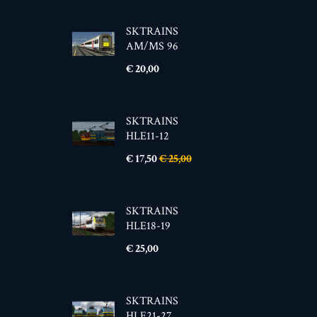
SKTRAINS
AM/MS 96
Prijs
€ 20,00
SKTRAINS
HLE11-12
Prijs
Normale
€ 17,50
€ 25,00
prijs
SKTRAINS
HLE18-19
Prijs
€ 25,00
SKTRAINS
HLE21-27