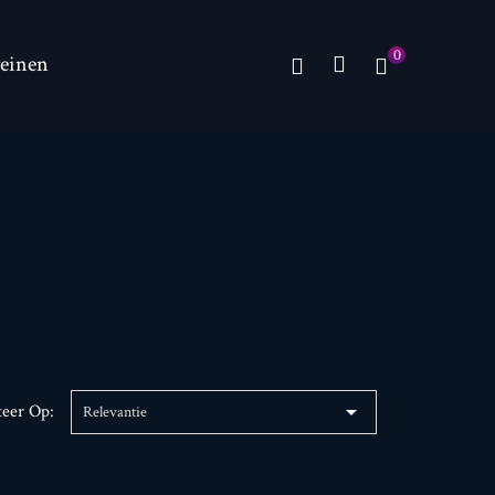
0
einen

teer Op:
Relevantie